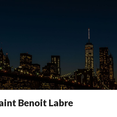
aint Benoit Labre
Foyer
Saint
Benoit